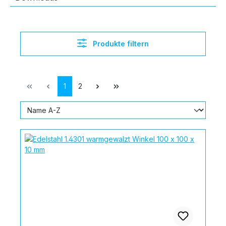
Produkte filtern
Seite
Seite
1
2