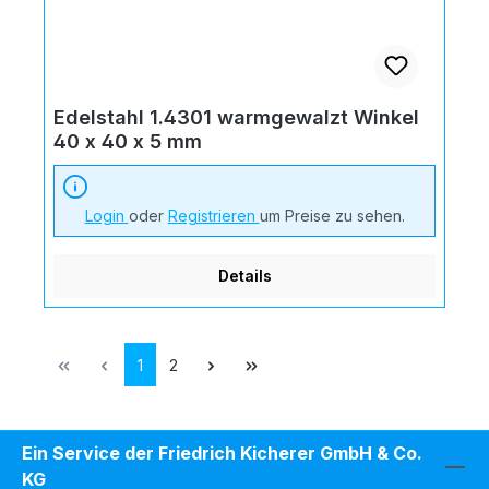
Edelstahl 1.4301 warmgewalzt Winkel
40 x 40 x 5 mm
Login
oder
Registrieren
um Preise zu sehen.
Details
Seite
Seite
1
2
Ein Service der Friedrich Kicherer GmbH & Co.
KG