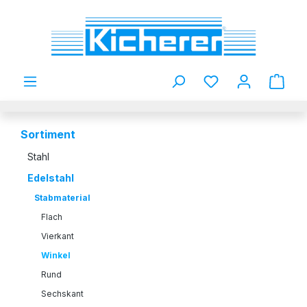
Zum Hauptinhalt springen
Du hast 0 Produkt
Sortiment
Stahl
Edelstahl
Stabmaterial
Flach
Vierkant
Winkel
Rund
Sechskant