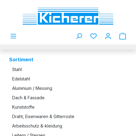
Zum Hauptinhalt springen
Du hast 0 Produkt
Sortiment
Stahl
Edelstahl
Aluminium / Messing
Dach & Fassade
Kunststoffe
Draht, Eisenwaren & Gitterroste
Arbeitsschutz &-kleidung
Leitern / Steigen