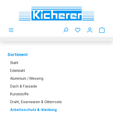
Zum Hauptinhalt springen
Du hast 0 Produkt
Sortiment
Stahl
Edelstahl
Aluminium / Messing
Dach & Fassade
Kunststoffe
Draht, Eisenwaren & Gitterroste
Arbeitsschutz &-kleidung