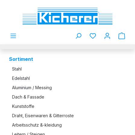
Zum Hauptinhalt springen
Du hast 0 Produkt
Sortiment
Stahl
Edelstahl
Aluminium / Messing
Dach & Fassade
Kunststoffe
Draht, Eisenwaren & Gitterroste
Arbeitsschutz &-kleidung
Leitern / Steigen