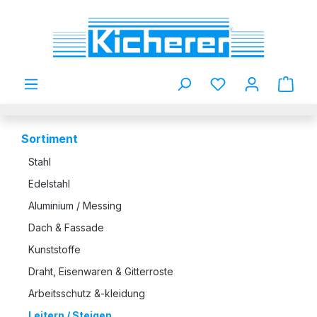
Zum Hauptinhalt springen
Du hast 0 Produkt
Sortiment
Stahl
Edelstahl
Aluminium / Messing
Dach & Fassade
Kunststoffe
Draht, Eisenwaren & Gitterroste
Arbeitsschutz &-kleidung
Leitern / Steigen