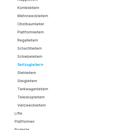
Kombileitern
Mehrzweckleitern
Obstbaumleiter
Plattformleitern
Regalleitern
Schachtleitern
Schiebeleitern
Seilzugleitern
Stehleitern
Steigleitern
Tankwagenleitern
Teleskopleitern
Vielzweckleitern
Lifte
Plattformen
Podeste