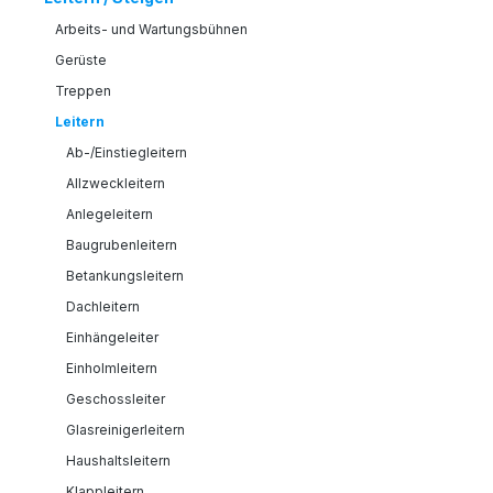
Arbeits- und Wartungsbühnen
Gerüste
Treppen
Leitern
Ab-/Einstiegleitern
Allzweckleitern
Anlegeleitern
Baugrubenleitern
Betankungsleitern
Dachleitern
Einhängeleiter
Einholmleitern
Geschossleiter
Glasreinigerleitern
Haushaltsleitern
Klappleitern