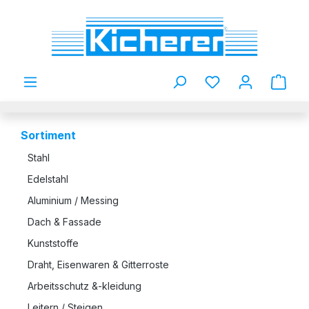
Zum Hauptinhalt springen
Du hast 0 Produkt
Sortiment
Stahl
Edelstahl
Aluminium / Messing
Dach & Fassade
Kunststoffe
Draht, Eisenwaren & Gitterroste
Arbeitsschutz &-kleidung
Leitern / Steigen