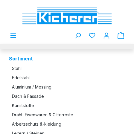
Zum Hauptinhalt springen
Du hast 0 Produkt
Sortiment
Stahl
Edelstahl
Aluminium / Messing
Dach & Fassade
Kunststoffe
Draht, Eisenwaren & Gitterroste
Arbeitsschutz &-kleidung
Leitern / Steigen