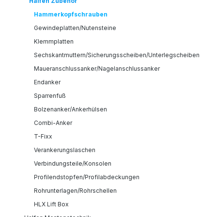
Halfen Zubehör
Hammerkopfschrauben
Gewindeplatten/Nutensteine
Klemmplatten
Sechskantmuttern/Sicherungsscheiben/Unterlegscheiben
Maueranschlussanker/Nagelanschlussanker
Endanker
Sparrenfuß
Bolzenanker/Ankerhülsen
Combi-Anker
T-Fixx
Verankerungslaschen
Verbindungsteile/Konsolen
Profilendstopfen/Profilabdeckungen
Rohrunterlagen/Rohrschellen
HLX Lift Box