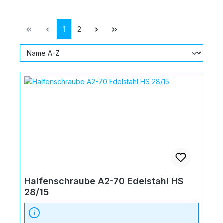
Seite
Seite
1
2
Halfenschraube A2-70 Edelstahl HS
28/15