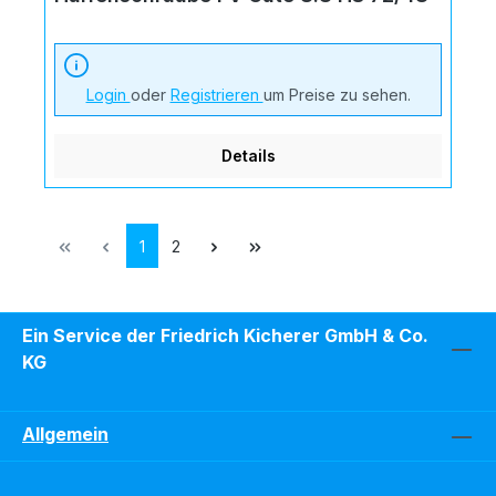
Login
oder
Registrieren
um Preise zu sehen.
Details
Seite
Seite
1
2
Ein Service der Friedrich Kicherer GmbH & Co.
KG
Allgemein