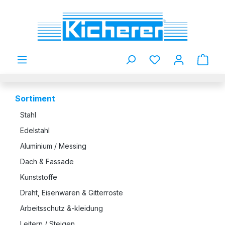
Zum Hauptinhalt springen
Du hast 0 Produkt
Sortiment
Stahl
Edelstahl
Aluminium / Messing
Dach & Fassade
Kunststoffe
Draht, Eisenwaren & Gitterroste
Arbeitsschutz &-kleidung
Leitern / Steigen