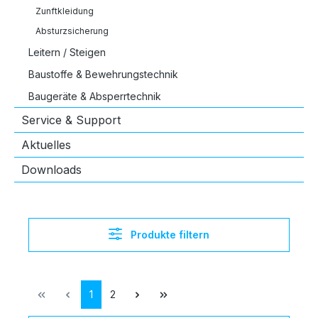
Zunftkleidung
Absturzsicherung
Leitern / Steigen
Baustoffe & Bewehrungstechnik
Baugeräte & Absperrtechnik
Service & Support
Aktuelles
Downloads
Produkte filtern
Seite
Seite
1
2