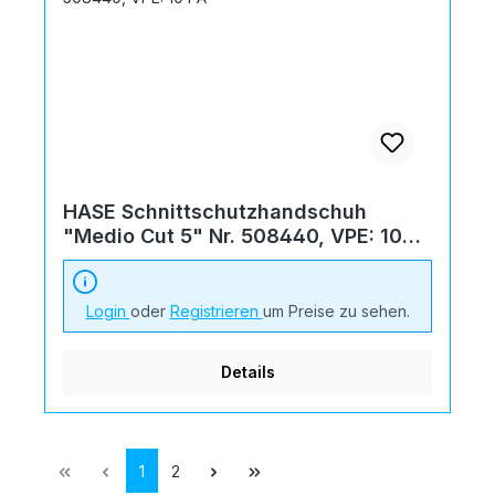
HASE Schnittschutzhandschuh
"Medio Cut 5" Nr. 508440, VPE: 10
PA
Login
oder
Registrieren
um Preise zu sehen.
Details
Seite
Seite
1
2