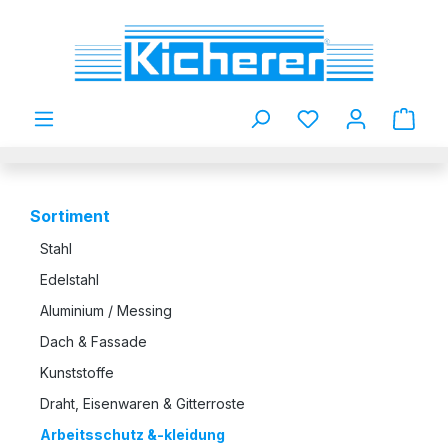
Zum Hauptinhalt springen
Du hast 0 Produkt
Sortiment
Stahl
Edelstahl
Aluminium / Messing
Dach & Fassade
Kunststoffe
Draht, Eisenwaren & Gitterroste
Arbeitsschutz &-kleidung