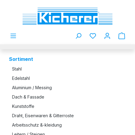
Zum Hauptinhalt springen
Du hast 0 Produkt
Sortiment
Stahl
Edelstahl
Aluminium / Messing
Dach & Fassade
Kunststoffe
Draht, Eisenwaren & Gitterroste
Arbeitsschutz &-kleidung
Leitern / Steigen