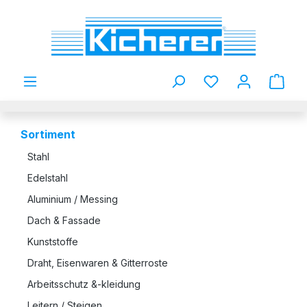
Zum Hauptinhalt springen
Du hast 0 Produkt
Sortiment
Stahl
Edelstahl
Aluminium / Messing
Dach & Fassade
Kunststoffe
Draht, Eisenwaren & Gitterroste
Arbeitsschutz &-kleidung
Leitern / Steigen