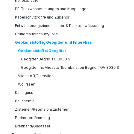
Kellerabläufe
PE-Trinkwasserleitungen und Kupplungen
Kabelschutzrohre und Zubehör
Entwässerungsrinnen Linien-& Punktentwässerung
Grundmauerschutz/Folie
Geokunststoffe, Geogitter und Filtervlies
Geokunststoffe/Geogitter
Geogitter Begrid TG 3030 S
Geogitter mit Vliesstoffkombination Begrid TGV 3030 S
Vliesstoff/Filtervlies
Wollrasen
Kanalguss
Bauchemie
Zisternen/Retensionszisternen
Perimeterdämmung
Breitband/Glasfaser