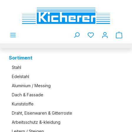
Zum Hauptinhalt springen
Du hast 0 Produkt
Sortiment
Stahl
Edelstahl
Aluminium / Messing
Dach & Fassade
Kunststoffe
Draht, Eisenwaren & Gitterroste
Arbeitsschutz &-kleidung
Leitern / Steigen