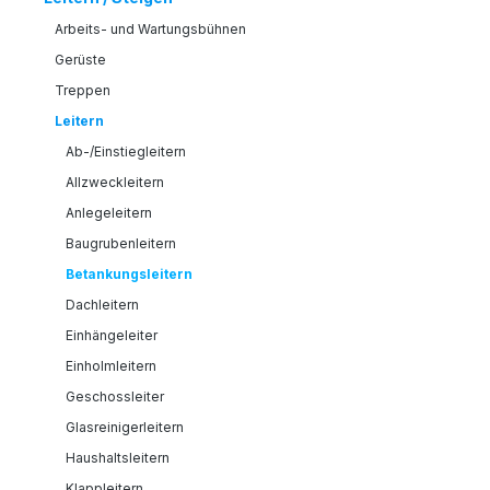
Arbeits- und Wartungsbühnen
Gerüste
Treppen
Leitern
Ab-/Einstiegleitern
Allzweckleitern
Anlegeleitern
Baugrubenleitern
Betankungsleitern
Dachleitern
Einhängeleiter
Einholmleitern
Geschossleiter
Glasreinigerleitern
Haushaltsleitern
Klappleitern