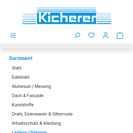
Zum Hauptinhalt springen
Du hast 0 Produkt
Sortiment
Stahl
Edelstahl
Aluminium / Messing
Dach & Fassade
Kunststoffe
Draht, Eisenwaren & Gitterroste
Arbeitsschutz &-kleidung
Leitern / Steigen