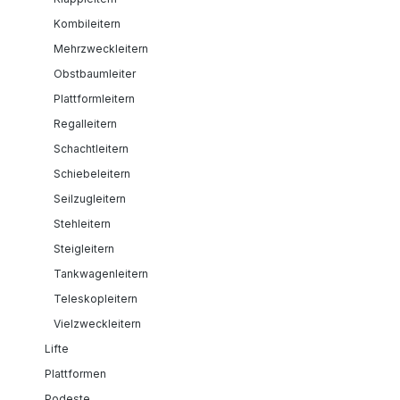
Kombileitern
Mehrzweckleitern
Obstbaumleiter
Plattformleitern
Regalleitern
Schachtleitern
Schiebeleitern
Seilzugleitern
Stehleitern
Steigleitern
Tankwagenleitern
Teleskopleitern
Vielzweckleitern
Lifte
Plattformen
Podeste