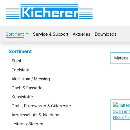
 Hauptinhalt springen
Zur Suche springen
Zur Hauptnavigation springen
Sortiment
Service & Support
Aktuelles
Downloads
Sortiment
Materia
Stahl
Edelstahl
Aluminium / Messing
Dach & Fassade
Kunststoffe
Draht, Eisenwaren & Gitterroste
Arbeitsschutz &-kleidung
Leitern / Steigen