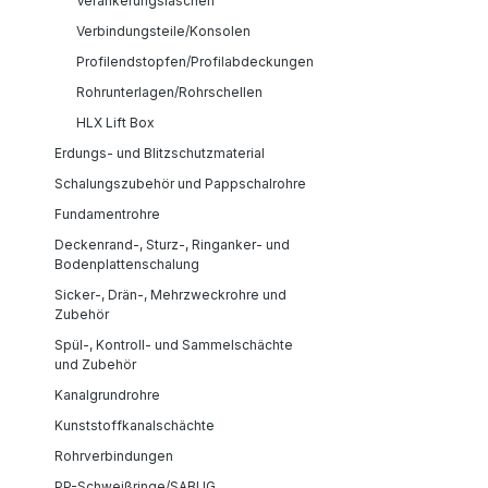
Verankerungslaschen
Verbindungsteile/Konsolen
Profilendstopfen/Profilabdeckungen
Rohrunterlagen/Rohrschellen
HLX Lift Box
Erdungs- und Blitzschutzmaterial
Schalungszubehör und Pappschalrohre
Fundamentrohre
Deckenrand-, Sturz-, Ringanker- und
Bodenplattenschalung
Sicker-, Drän-, Mehrzweckrohre und
Zubehör
Spül-, Kontroll- und Sammelschächte
und Zubehör
Kanalgrundrohre
Kunststoffkanalschächte
Rohrverbindungen
PP-Schweißringe/SABUG