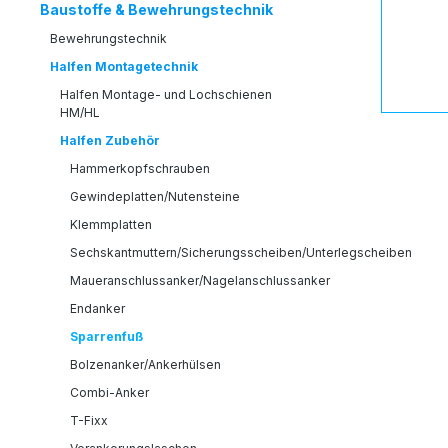
Baustoffe & Bewehrungstechnik
Bewehrungstechnik
Halfen Montagetechnik
Halfen Montage- und Lochschienen
HM/HL
Halfen Zubehör
Hammerkopfschrauben
Gewindeplatten/Nutensteine
Klemmplatten
Sechskantmuttern/Sicherungsscheiben/Unterlegscheiben
Maueranschlussanker/Nagelanschlussanker
Endanker
Sparrenfuß
Bolzenanker/Ankerhülsen
Combi-Anker
T-Fixx