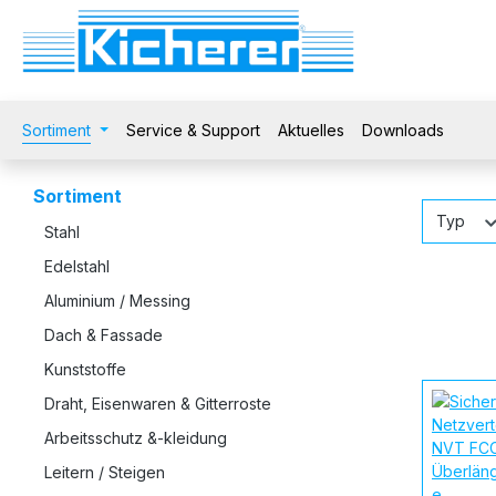
 Hauptinhalt springen
Zur Suche springen
Zur Hauptnavigation springen
Sortiment
Service & Support
Aktuelles
Downloads
Sortiment
Typ
Stahl
Edelstahl
Aluminium / Messing
Dach & Fassade
Kunststoffe
Draht, Eisenwaren & Gitterroste
Arbeitsschutz &-kleidung
Leitern / Steigen