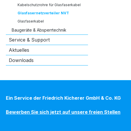
Kabelschutzrohre für Glasfaserkabel
Glasfasernetzverteiler NVT
Glasfaserkabel
Baugeräte & Absperrtechnik
Service & Support
Aktuelles
Downloads
Ein Service der Friedrich Kicherer GmbH & Co. KG
Bewerben Sie sich jetzt auf unsere freien Stellen