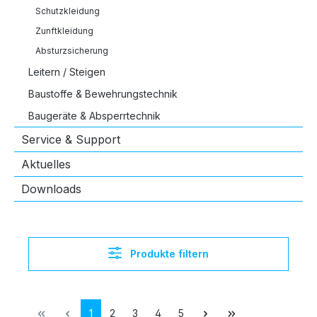
Schutzkleidung
Zunftkleidung
Absturzsicherung
Leitern / Steigen
Baustoffe & Bewehrungstechnik
Baugeräte & Absperrtechnik
Service & Support
Aktuelles
Downloads
Produkte filtern
Seite
Seite
Seite
Seite
Seite
1
2
3
4
5