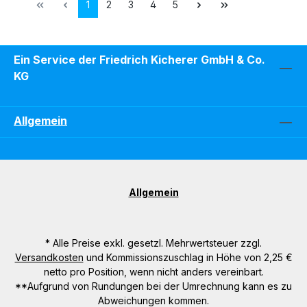
Seite
Seite
Seite
Seite
Seite
1
2
3
4
5
Ein Service der Friedrich Kicherer GmbH & Co.
KG
Allgemein
Allgemein
* Alle Preise exkl. gesetzl. Mehrwertsteuer zzgl.
Versandkosten
und Kommissionszuschlag in Höhe von 2,25 €
netto pro Position, wenn nicht anders vereinbart.
**Aufgrund von Rundungen bei der Umrechnung kann es zu
Abweichungen kommen.