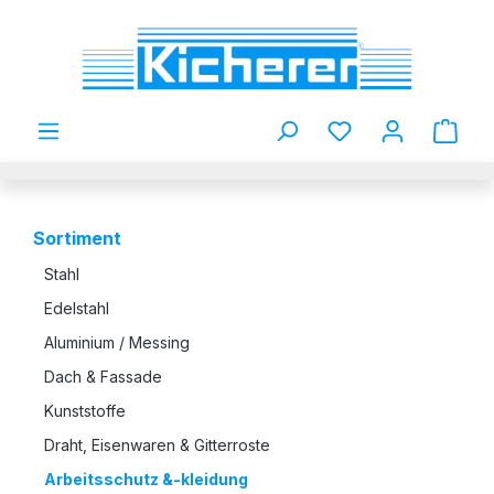
Zum Hauptinhalt springen
Du hast 0 Produkt
Sortiment
Stahl
Edelstahl
Aluminium / Messing
Dach & Fassade
Kunststoffe
Draht, Eisenwaren & Gitterroste
Arbeitsschutz &-kleidung