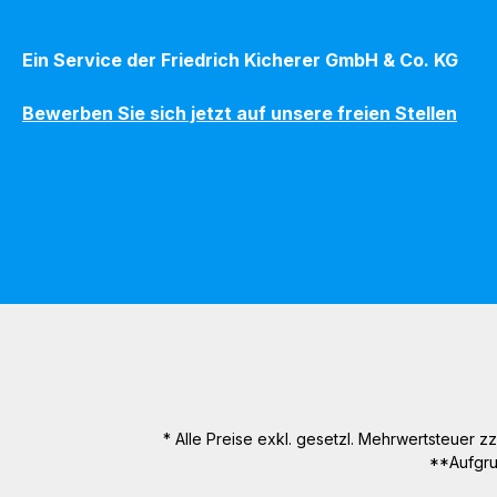
Ein Service der Friedrich Kicherer GmbH & Co. KG
Bewerben Sie sich jetzt auf unsere freien Stellen
* Alle Preise exkl. gesetzl. Mehrwertsteuer zz
**Aufgru