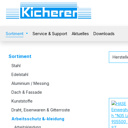
 Hauptinhalt springen
Zur Suche springen
Zur Hauptnavigation springen
Sortiment
Service & Support
Aktuelles
Downloads
Sortiment
Herstel
Stahl
Edelstahl
Aluminium / Messing
Dach & Fassade
Kunststoffe
Draht, Eisenwaren & Gitterroste
Arbeitsschutz &-kleidung
Arbeitskleidung