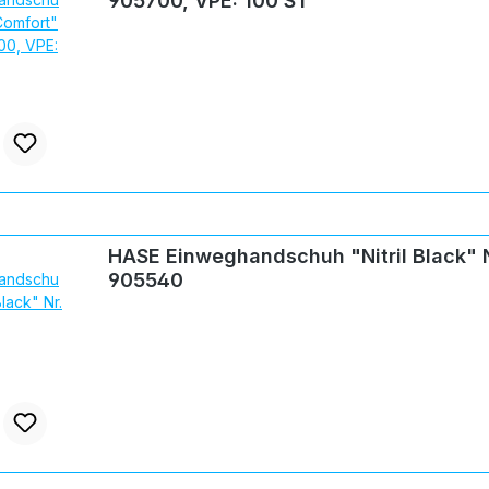
905700, VPE: 100 ST
HASE Einweghandschuh "Nitril Black" N
905540