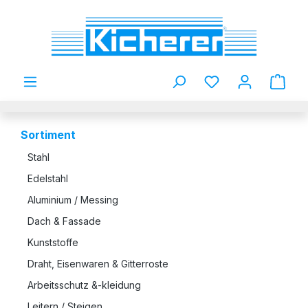
Zum Hauptinhalt springen
Du hast 0 Produkt
Sortiment
Stahl
Edelstahl
Aluminium / Messing
Dach & Fassade
Kunststoffe
Draht, Eisenwaren & Gitterroste
Arbeitsschutz &-kleidung
Leitern / Steigen