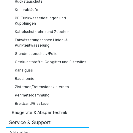
Rückstauschutz
Kellerabläufe
PE-Trinkwasserleitungen und
Kupplungen
Kabelschutzrohre und Zubehör
Entwässerungsrinnen Linien-&
Punktentwässerung
Grundmauerschutz/Folie
Geokunststoffe, Geogitter und Filtervlies
Kanalguss
Bauchemie
Zisternen/Retensionszisternen
Perimeterdämmung
Breitband/Glasfaser
Baugeräte & Absperrtechnik
Service & Support
Aktuelles