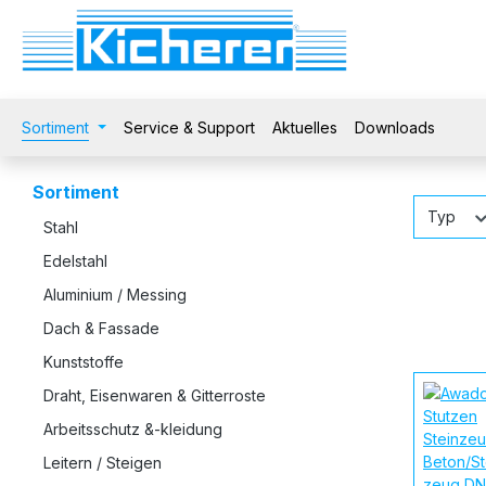
 Hauptinhalt springen
Zur Suche springen
Zur Hauptnavigation springen
Sortiment
Service & Support
Aktuelles
Downloads
Sortiment
Typ
Stahl
Edelstahl
Aluminium / Messing
Dach & Fassade
Kunststoffe
Draht, Eisenwaren & Gitterroste
Arbeitsschutz &-kleidung
Leitern / Steigen