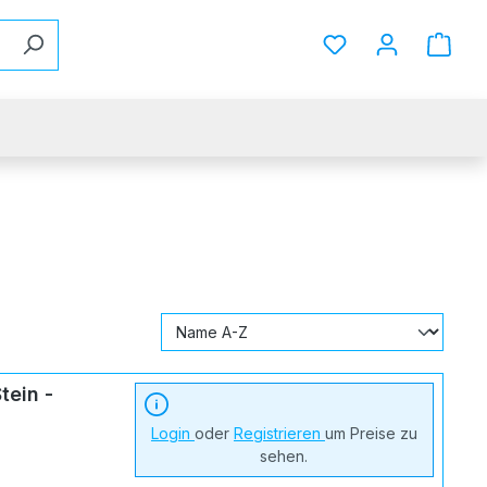
Du hast 0 Produkt
tein -
Login
oder
Registrieren
um Preise zu
sehen.