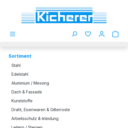
Zum Hauptinhalt springen
Du hast 0 Produkt
Sortiment
Stahl
Edelstahl
Aluminium / Messing
Dach & Fassade
Kunststoffe
Draht, Eisenwaren & Gitterroste
Arbeitsschutz &-kleidung
Leitern / Steigen