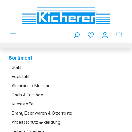
Zum Hauptinhalt springen
Du hast 0 Produkt
Sortiment
Stahl
Edelstahl
Aluminium / Messing
Dach & Fassade
Kunststoffe
Draht, Eisenwaren & Gitterroste
Arbeitsschutz &-kleidung
Leitern / Steigen