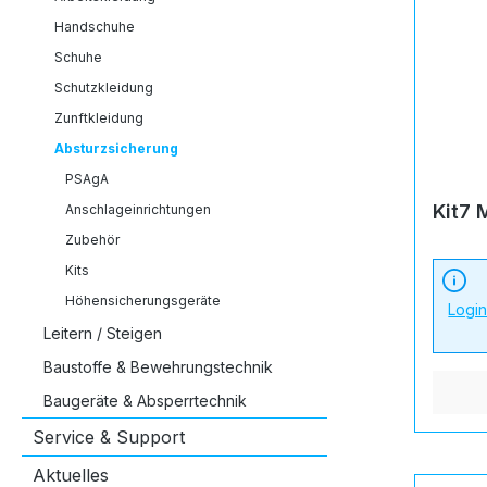
Handschuhe
Schuhe
Schutzkleidung
Zunftkleidung
Absturzsicherung
PSAgA
Kit7
Anschlageinrichtungen
Zubehör
Kits
Höhensicherungsgeräte
Logi
Leitern / Steigen
Baustoffe & Bewehrungstechnik
Baugeräte & Absperrtechnik
Service & Support
Aktuelles