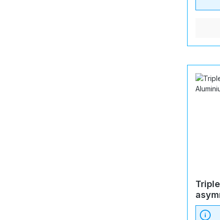
Tripl
asymm
Nr. 4