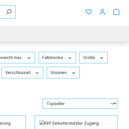
Du hast 0 Produkt
ewicht max.
Fallstrecke
Größe
Verschlussart
Volumen