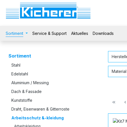
 Hauptinhalt springen
Zur Suche springen
Zur Hauptnavigation springen
Sortiment
Service & Support
Aktuelles
Downloads
Sortiment
Herstel
Stahl
Materia
Edelstahl
Aluminium / Messing
Dach & Fassade
Kunststoffe
Draht, Eisenwaren & Gitterroste
Arbeitsschutz &-kleidung
Arbeitskleidung