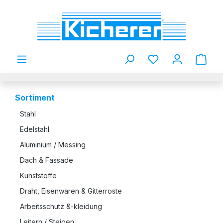
Zum Hauptinhalt springen
Du hast 0 Produkt
Sortiment
Stahl
Edelstahl
Aluminium / Messing
Dach & Fassade
Kunststoffe
Draht, Eisenwaren & Gitterroste
Arbeitsschutz &-kleidung
Leitern / Steigen