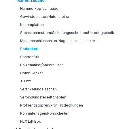
Halfen Zubehör
Hammerkopfschrauben
Gewindeplatten/Nutensteine
Klemmplatten
Sechskantmuttern/Sicherungsscheiben/Unterlegscheiben
Maueranschlussanker/Nagelanschlussanker
Endanker
Sparrenfuß
Bolzenanker/Ankerhülsen
Combi-Anker
T-Fixx
Verankerungslaschen
Verbindungsteile/Konsolen
Profilendstopfen/Profilabdeckungen
Rohrunterlagen/Rohrschellen
HLX Lift Box