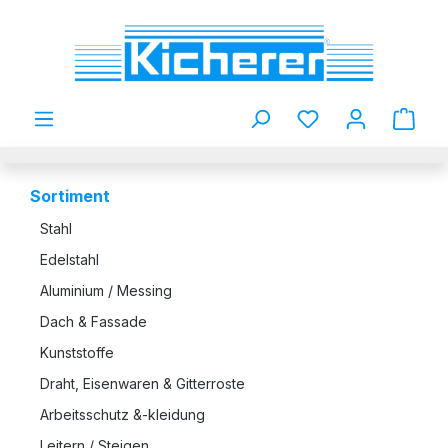
Zum Hauptinhalt springen
Du hast 0 Produkt
Sortiment
Stahl
Edelstahl
Aluminium / Messing
Dach & Fassade
Kunststoffe
Draht, Eisenwaren & Gitterroste
Arbeitsschutz &-kleidung
Leitern / Steigen