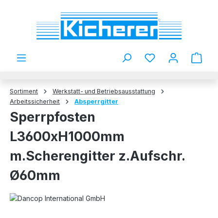
Zum Hauptinhalt springen
Du hast 0 Produkt
Sortiment
Werkstatt- und Betriebsausstattung
Arbeitssicherheit
Absperrgitter
Sperrpfosten
L3600xH1000mm
m.Scherengitter z.Aufschr.
Ø60mm