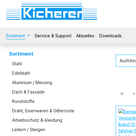
 Hauptinhalt springen
Zur Suche springen
Zur Hauptnavigation springen
Sortiment
Service & Support
Aktuelles
Downloads
Sortiment
Ausfüh
Stahl
Edelstahl
Aluminium / Messing
Dach & Fassade
Kunststoffe
Draht, Eisenwaren & Gitterroste
Arbeitsschutz &-kleidung
Leitern / Steigen