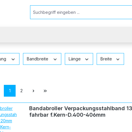
rung
Bandbreite
Länge
Breite
Seite
Seite
1
2
Bandabroller Verpackungsstahlband 
fahrbar f.Kern-D.400-406mm