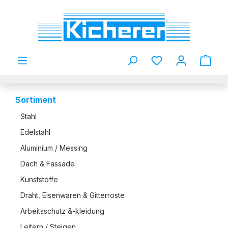
Zum Hauptinhalt springen
Du hast 0 Produkt
Sortiment
Stahl
Edelstahl
Aluminium / Messing
Dach & Fassade
Kunststoffe
Draht, Eisenwaren & Gitterroste
Arbeitsschutz &-kleidung
Leitern / Steigen