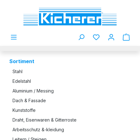
Zum Hauptinhalt springen
Du hast 0 Produkt
Sortiment
Stahl
Edelstahl
Aluminium / Messing
Dach & Fassade
Kunststoffe
Draht, Eisenwaren & Gitterroste
Arbeitsschutz &-kleidung
Leitern / Steigen