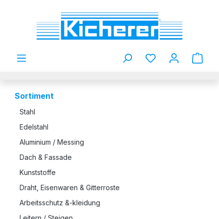
Zum Hauptinhalt springen
Du hast 0 Produkt
Sortiment
Stahl
Edelstahl
Aluminium / Messing
Dach & Fassade
Kunststoffe
Draht, Eisenwaren & Gitterroste
Arbeitsschutz &-kleidung
Leitern / Steigen