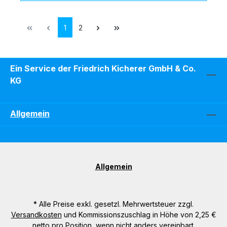
Seite
Seite
1
2
Ein Service der Friedrich Kicherer GmbH & Co.
KG
Allgemein
Allgemein
* Alle Preise exkl. gesetzl. Mehrwertsteuer zzgl.
Versandkosten
und Kommissionszuschlag in Höhe von 2,25 €
netto pro Position, wenn nicht anders vereinbart.