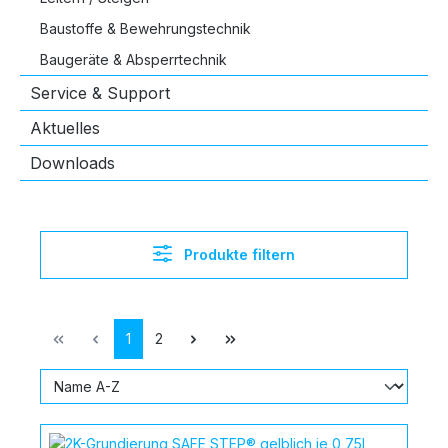
Baustoffe & Bewehrungstechnik
Baugeräte & Absperrtechnik
Service & Support
Aktuelles
Downloads
Produkte filtern
Seite
Seite
1
2