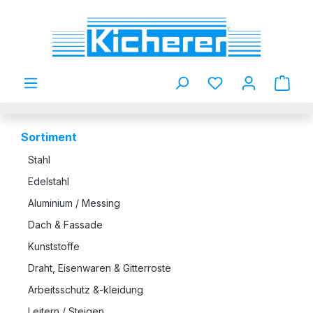
Zum Hauptinhalt springen
Du hast 0 Produkt
Sortiment
Stahl
Edelstahl
Aluminium / Messing
Dach & Fassade
Kunststoffe
Draht, Eisenwaren & Gitterroste
Arbeitsschutz &-kleidung
Leitern / Steigen