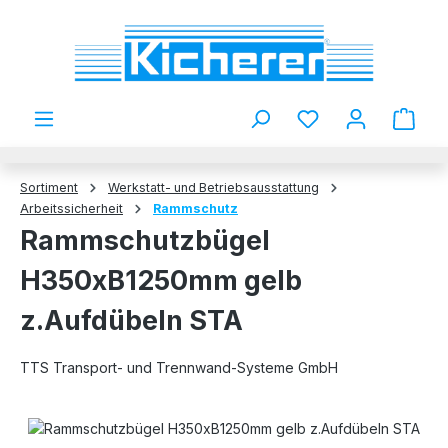
Zum Hauptinhalt springen
Du hast 0 Produkt
Sortiment
Werkstatt- und Betriebsausstattung
Arbeitssicherheit
Rammschutz
Rammschutzbügel
H350xB1250mm gelb
z.Aufdübeln STA
TTS Transport- und Trennwand-Systeme GmbH
Bildergalerie überspringen