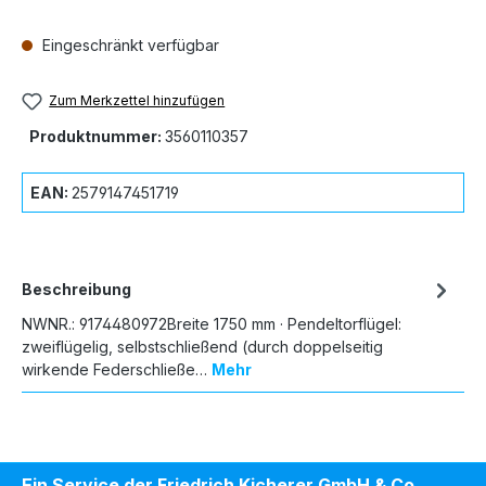
Eingeschränkt verfügbar
Zum Merkzettel hinzufügen
Produktnummer:
3560110357
EAN:
2579147451719
Beschreibung
NWNR.: 9174480972Breite 1750 mm · Pendeltorflügel:
zweiflügelig, selbstschließend (durch doppelseitig
wirkende Federschließe…
Mehr
Ein Service der Friedrich Kicherer GmbH & Co.