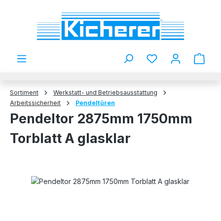
Zum Hauptinhalt springen
Du hast 0 Produkt
Sortiment
Werkstatt- und Betriebsausstattung
Arbeitssicherheit
Pendeltüren
Pendeltor 2875mm 1750mm
Torblatt A glasklar
Bildergalerie überspringen