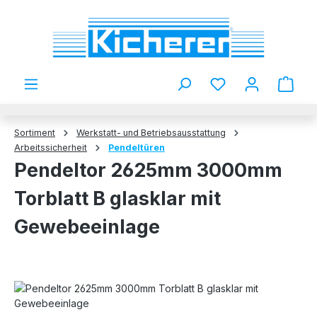
Zum Hauptinhalt springen
Du hast 0 Produkt
Sortiment
Werkstatt- und Betriebsausstattung
Arbeitssicherheit
Pendeltüren
Pendeltor 2625mm 3000mm
Torblatt B glasklar mit
Gewebeeinlage
Bildergalerie überspringen