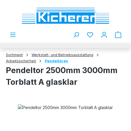
Zum Hauptinhalt springen
Du hast 0 Produkt
Sortiment
Werkstatt- und Betriebsausstattung
Arbeitssicherheit
Pendeltüren
Pendeltor 2500mm 3000mm
Torblatt A glasklar
Bildergalerie überspringen