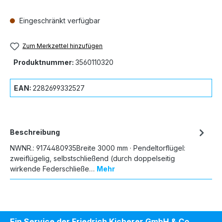
Eingeschränkt verfügbar
Zum Merkzettel hinzufügen
Produktnummer:
3560110320
EAN:
2282699332527
Beschreibung
NWNR.: 9174480935Breite 3000 mm · Pendeltorflügel:
zweiflügelig, selbstschließend (durch doppelseitig
wirkende Federschließe…
Mehr
Ein Service der Friedrich Kicherer GmbH & Co.