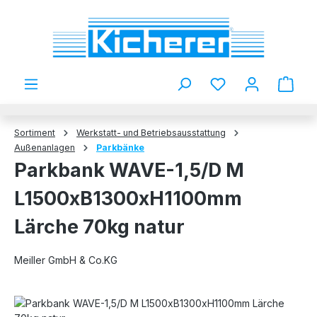
Zum Hauptinhalt springen
Du hast 0 Produkt
Sortiment
Werkstatt- und Betriebsausstattung
Außenanlagen
Parkbänke
Parkbank WAVE-1,5/D M
L1500xB1300xH1100mm
Lärche 70kg natur
Meiller GmbH & Co.KG
Bildergalerie überspringen