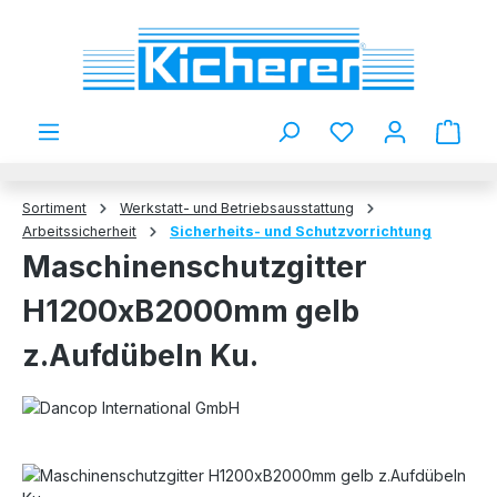
Zum Hauptinhalt springen
Du hast 0 Produkt
Sortiment
Werkstatt- und Betriebsausstattung
Arbeitssicherheit
Sicherheits- und Schutzvorrichtung
Maschinenschutzgitter
H1200xB2000mm gelb
z.Aufdübeln Ku.
Bildergalerie überspringen