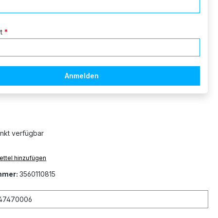
rt
*
Anmelden
nkt verfügbar
ttel hinzufügen
mmer:
3560110815
47470006