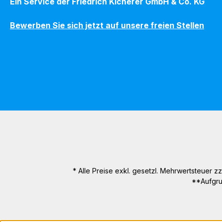
Ein Service der Friedrich Kicherer GmbH & Co. KG
Bewerben Sie sich jetzt auf unsere freien Stellen
* Alle Preise exkl. gesetzl. Mehrwertsteuer zz
**Aufgru