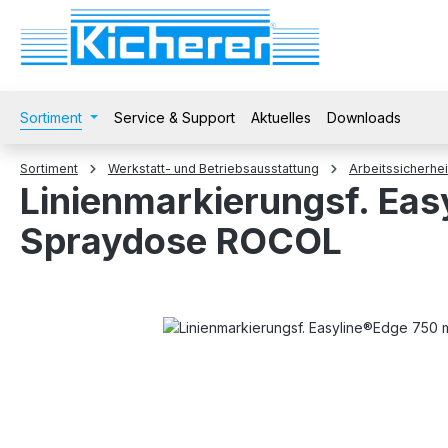
 Hauptinhalt springen
Zur Suche springen
Zur Hauptnavigation springen
Sortiment
Service & Support
Aktuelles
Downloads
Sortiment
Werkstatt- und Betriebsausstattung
Arbeitssicherhei
Linienmarkierungsf. Eas
Spraydose ROCOL
Bildergalerie überspringen