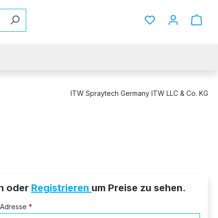
Du hast 0 Produkt
ITW Spraytech Germany ITW LLC & Co. KG
n oder
Registrieren
um Preise zu sehen.
l-Adresse
*