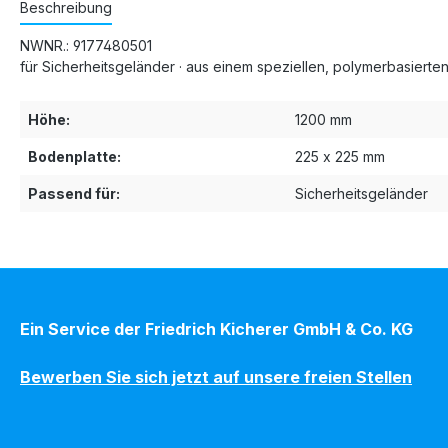
Beschreibung
NWNR.: 9177480501
für Sicherheitsgeländer · aus einem speziellen, polymerbasierten
Höhe:
1200 mm
Bodenplatte:
225 x 225 mm
Passend für:
Sicherheitsgeländer
Ein Service der Friedrich Kicherer GmbH & Co. KG
Bewerben Sie sich jetzt auf unsere freien Stellen