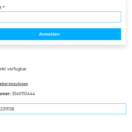
rt
*
Anmelden
nkt verfügbar
ttel hinzufügen
mmer:
3560110444
2311138