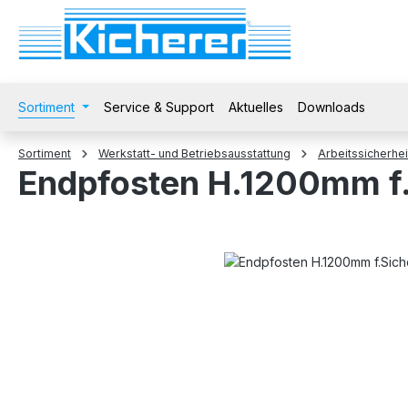
 Hauptinhalt springen
Zur Suche springen
Zur Hauptnavigation springen
Sortiment
Service & Support
Aktuelles
Downloads
Sortiment
Werkstatt- und Betriebsausstattung
Arbeitssicherhei
Endpfosten H.1200mm f.
Bildergalerie überspringen