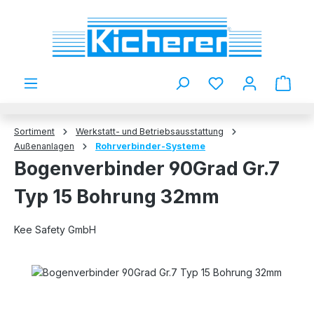
Zum Hauptinhalt springen
Du hast 0 Produkt
Sortiment
Werkstatt- und Betriebsausstattung
Außenanlagen
Rohrverbinder-Systeme
Bogenverbinder 90Grad Gr.7
Typ 15 Bohrung 32mm
Kee Safety GmbH
Bildergalerie überspringen