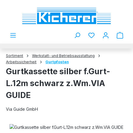
Zum Hauptinhalt springen
Du hast 0 Produkt
Sortiment
Werkstatt- und Betriebsausstattung
Arbeitssicherheit
Gurtpfosten
Gurtkassette silber f.Gurt-
L.12m schwarz z.Wm.VIA
GUIDE
Via Guide GmbH
Bildergalerie überspringen