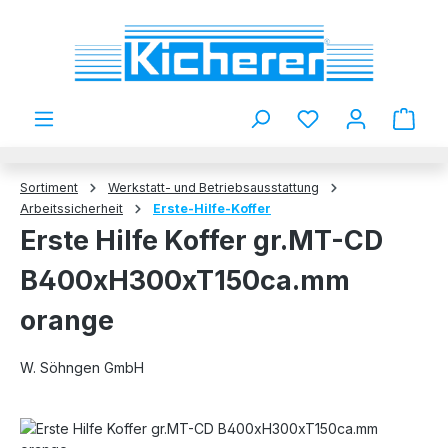
Zum Hauptinhalt springen
Du hast 0 Produkt
Sortiment
Werkstatt- und Betriebsausstattung
Arbeitssicherheit
Erste-Hilfe-Koffer
Erste Hilfe Koffer gr.MT-CD
B400xH300xT150ca.mm
orange
W. Söhngen GmbH
Bildergalerie überspringen